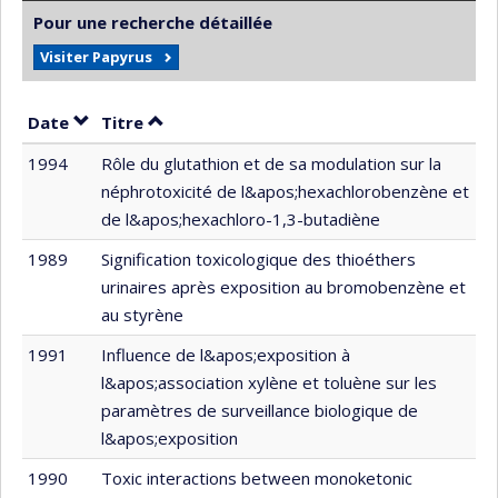
Pour une recherche détaillée
Visiter Papyrus
Trier par date en ordre croissant
Trier par titre en ordre croissant
Date
Titre
1994
Rôle du glutathion et de sa modulation sur la
néphrotoxicité de l&apos;hexachlorobenzène et
de l&apos;hexachloro-1,3-butadiène
1989
Signification toxicologique des thioéthers
urinaires après exposition au bromobenzène et
au styrène
1991
Influence de l&apos;exposition à
l&apos;association xylène et toluène sur les
paramètres de surveillance biologique de
l&apos;exposition
1990
Toxic interactions between monoketonic