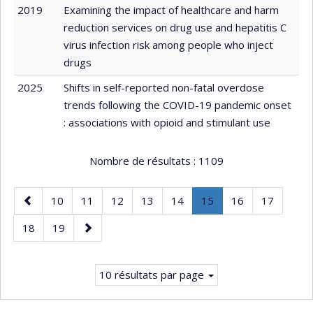
2019
Examining the impact of healthcare and harm
reduction services on drug use and hepatitis C
virus infection risk among people who inject
drugs
2025
Shifts in self-reported non-fatal overdose
trends following the COVID-19 pandemic onset
: associations with opioid and stimulant use
Nombre de résultats :
1109
Page
Page
Page
Page
Page
Page
Page
.
Page
Page
10
11
12
13
14
15
16
17
précédente
Page
Page
Page
Page
18
19
courante.
suivante
10 résultats par page