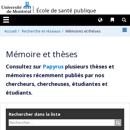
Passer
/
École de santé publique
au
contenu
Langues
Liens 
R
Menu
N
Accueil
Recherche et réseaux
Mémoires et thèses
Mémoire et thèses
Consultez sur
Papyrus
plusieurs thèses et
mémoires récemment publiés par nos
chercheurs, chercheuses, étudiantes et
étudiants.
Rechercher dans la liste
Recher