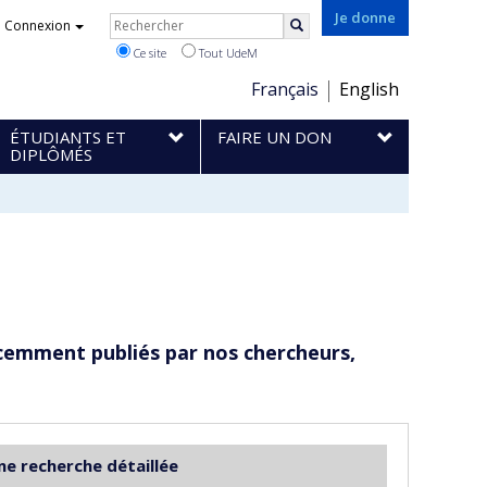
Rechercher
Je donne
Connexion
Rechercher
Ce site
Tout UdeM
Choix
Français
English
de
ÉTUDIANTS ET
FAIRE UN DON
la
DIPLÔMÉS
langue
cemment publiés par nos chercheurs,
ne recherche détaillée