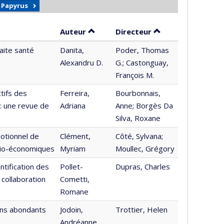
r Papyrus
Trier par auteur en ordre décroissa
par contributeur e
Auteur
Directeur
aite santé
Danita,
Poder, Thomas
Alexandru D.
G.; Castonguay,
François M.
tifs des
Ferreira,
Bourbonnais,
: une revue de
Adriana
Anne; Borgès Da
Silva, Roxane
otionnel de
Clément,
Côté, Sylvana;
ocio-économiques
Myriam
Moullec, Grégory
ntification des
Pollet-
Dupras, Charles
 collaboration
Cometti,
Romane
ins abondants
Jodoin,
Trottier, Helen
Andréanne