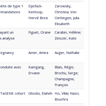
abète de type 1
Djiofack-
Zarowsky,
ommandations
Kentsop,
Christina; Von
Hervé Brice
Oettingen, Julia
Elisabeth
 ayant un
Figuet, Orane
Carabin, Hélène;
a-analyse
Zinszer, Kate
pregnancy
Amer, Amira
Auger, Nathalie
 conduite avec
Kamgang,
Blais, Régis;
Ervane
Brochu, Serge;
Champagne,
François
CARTaGENE cohort
Ghodsi, Elaheh
Ho, Vikki; Nasri,
Bouchra