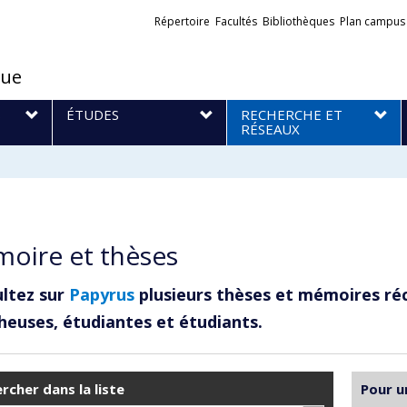
Liens
Répertoire
Facultés
Bibliothèques
Plan campus
externes
que
S
ÉTUDES
RECHERCHE ET
RÉSEAUX
oire et thèses
ltez sur
Papyrus
plusieurs thèses et mémoires ré
heuses, étudiantes et étudiants.
rcher dans la liste
Pour u