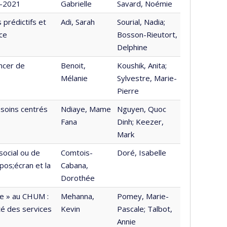
0-2021
Gabrielle
Savard, Noémie
 prédictifs et
Adi, Sarah
Sourial, Nadia;
ce
Bosson-Rieutort,
Delphine
ancer de
Benoit,
Koushik, Anita;
Mélanie
Sylvestre, Marie-
Pierre
s soins centrés
Ndiaye, Mame
Nguyen, Quoc
Fana
Dinh; Keezer,
Mark
social ou de
Comtois-
Doré, Isabelle
pos;écran et la
Cabana,
Dorothée
que » au CHUM :
Mehanna,
Pomey, Marie-
ité des services
Kevin
Pascale; Talbot,
Annie