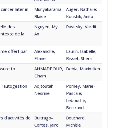
cancer later in
Munyakarama,
Auger, Nathalie;
Blaise
Koushik, Anita
relle des
Nguyen, My
Ravitsky, Vardit
ontexte de la
An
mme offert par
Alexandre,
Laurin, Isabelle;
Eliane
Bisset, Sherri
osure to
AHMADPOUR,
Debia, Maximilien
Elham
 l’autogestion
Adjtoutah,
Pomey, Marie-
Nesrine
Pascale;
Lebouché,
Bertrand
s d’activités de
Buitrago-
Bouchard,
Cortes, Jairo
Michèle