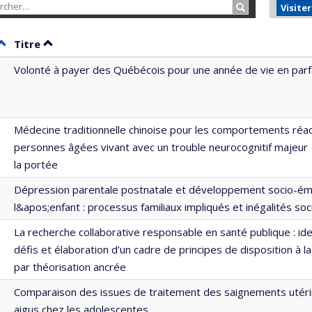
Rechercher…
Visite
Trier par date en ordre décroissant
Trier par titre en ordre décroissant
Titre
Volonté à payer des Québécois pour une année de vie en parf
Médecine traditionnelle chinoise pour les comportements réac
personnes âgées vivant avec un trouble neurocognitif majeur 
la portée
Dépression parentale postnatale et développement socio-ém
l&apos;enfant : processus familiaux impliqués et inégalités s
La recherche collaborative responsable en santé publique : ide
défis et élaboration d’un cadre de principes de disposition à la
par théorisation ancrée
Comparaison des issues de traitement des saignements utér
aigus chez les adolescentes