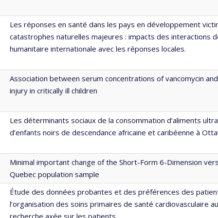
Les réponses en santé dans les pays en développement vict
catastrophes naturelles majeures : impacts des interactions de
humanitaire internationale avec les réponses locales.
Association between serum concentrations of vancomycin and
injury in critically ill children
Les déterminants sociaux de la consommation d’aliments ultr
d’enfants noirs de descendance africaine et caribéenne à Ott
Minimal important change of the Short-Form 6-Dimension versi
Quebec population sample
Étude des données probantes et des préférences des patien
l’organisation des soins primaires de santé cardiovasculaire a
recherche axée sur les patients