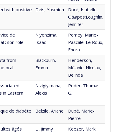
ed with positive
Deis, Yasmien
Doré, Isabelle;
O&apos;Loughlin,
Jennifer
rvice de
Niyonzima,
Pomey, Marie-
l : son rôle
Isaac
Pascale; Le Roux,
Enora
iota from
Blackburn,
Henderson,
he oral
Emma
Mélanie; Nicolau,
Belinda
associated
Nizigiyimana,
Poder, Thomas
s in Eastern
Alexis
G.
isque de diabète
Belzile, Ariane
Dubé, Marie-
Pierre
dultes âgés
Li, Jimmy
Keezer, Mark