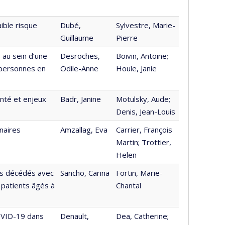
aible risque
Dubé,
Sylvestre, Marie-
Guillaume
Pierre
 au sein d’une
Desroches,
Boivin, Antoine;
 personnes en
Odile-Anne
Houle, Janie
nté et enjeux
Badr, Janine
Motulsky, Aude;
Denis, Jean-Louis
naires
Amzallag, Eva
Carrier, François
Martin; Trottier,
Helen
urs décédés avec
Sancho, Carina
Fortin, Marie-
 patients âgés à
Chantal
OVID-19 dans
Denault,
Dea, Catherine;