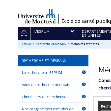
Passer
au
contenu
/
École de santé publi
Navigation
ACCUEIL
L'ESPUM
DÉPARTEMENT
principale
ET UNITÉS
Accueil
Recherche et réseaux
Mémoires et thèses
RECHERCHE ET RÉSEAUX
Mém
La recherche à l'ESPUM
Consu
Axes de recherche prioritaires
cherc
Chercheurs et chercheuses
Reche
Nos programmes d'études de