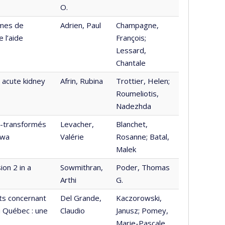
O.
imes de
Adrien, Paul
Champagne,
 l’aide
François;
Lessard,
Chantale
 acute kidney
Afrin, Rubina
Trottier, Helen;
Roumeliotis,
Nadezhda
a-transformés
Levacher,
Blanchet,
awa
Valérie
Rosanne; Batal,
Malek
on 2 in a
Sowmithran,
Poder, Thomas
Arthi
G.
ts concernant
Del Grande,
Kaczorowski,
u Québec : une
Claudio
Janusz; Pomey,
Marie-Pascale