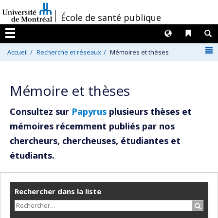
Passer
/
École de santé publique
au
contenu
Langues
Liens 
R
Menu
N
Accueil
Recherche et réseaux
Mémoires et thèses
Mémoire et thèses
Consultez sur
Papyrus
plusieurs thèses et
mémoires récemment publiés par nos
chercheurs, chercheuses, étudiantes et
étudiants.
Rechercher dans la liste
Recher