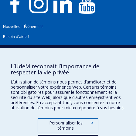
Nouvelles
|
Événement
Besoin d'aide ?
Plan du site
|
Accessibilité
Signaler une erreur
L’UdeM reconnaît l’importance de
respecter la vie privée
Boîte à outils
L’utilisation de témoins nous permet d’améliorer et de
personnaliser votre expérience Web. Certains témoins
Téléchargez les logos de l'ESPUM
sont obligatoires pour assurer le fonctionnement et la
sécurité du site Web, alors que d’autres enregistrent vos
préférences. En acceptant tout, vous consentez à notre
utilisation de témoins pour mieux répondre à vos besoins.
Personnaliser les
>
témoins