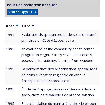
Pour une recherche détaillée
Visiter Papyrus
Trier par date en ordre décroissant
Trier par titre en ordre décroissant
Date
Titre
1994
Évaluation d&apos;un projet de soins de santé
primaires en Côte d&apos;Ivoire
1995
An evaluation of the community health center
program in Virginia : analyzing its soundness,
assessing its viabilitiy, learning from Québec
1995
La performance des organisations spécialisées
de soins à vocation régionale en Afrique
francophone de l&apos;Ouest
1995
Étude de l&apos;exposition à l&apos;éthylène
glycol chez les travailleurs de l&apos;aviation
1995
Bioaccumulation du manganèse chez le pigeon