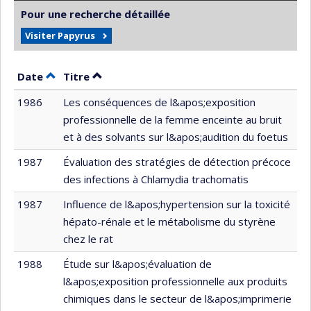
Pour une recherche détaillée
Visiter Papyrus
Trier par date en ordre décroissant
Trier par titre en ordre décroissant
Date
Titre
1986
Les conséquences de l&apos;exposition
professionnelle de la femme enceinte au bruit
et à des solvants sur l&apos;audition du foetus
1987
Évaluation des stratégies de détection précoce
des infections à Chlamydia trachomatis
1987
Influence de l&apos;hypertension sur la toxicité
hépato-rénale et le métabolisme du styrène
chez le rat
1988
Étude sur l&apos;évaluation de
l&apos;exposition professionnelle aux produits
chimiques dans le secteur de l&apos;imprimerie