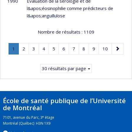
1990
Évaluation de la sérologie et de
l&apos;éosinophilie comme prédicteurs de
l&apos;anguillulose
Nombre de résultats :
1109
Page
.
Page
Page
Page
Page
Page
Page
Page
Page
Page
Page
1
2
3
4
5
6
7
8
9
10
Page
suivante
courante.
30 résultats par page
École de santé publique de l’Université
de Montréal
e
7101, avenue du Parc, 3
étage
Montréal (Québec) H3N 1X9