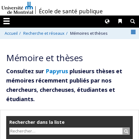
Passer
/
École de santé publique
au
contenu
Langues
Liens 
R
Menu
N
Accueil
Recherche et réseaux
Mémoires et thèses
Mémoire et thèses
Consultez sur
Papyrus
plusieurs thèses et
mémoires récemment publiés par nos
chercheurs, chercheuses, étudiantes et
étudiants.
Rechercher dans la liste
Recher