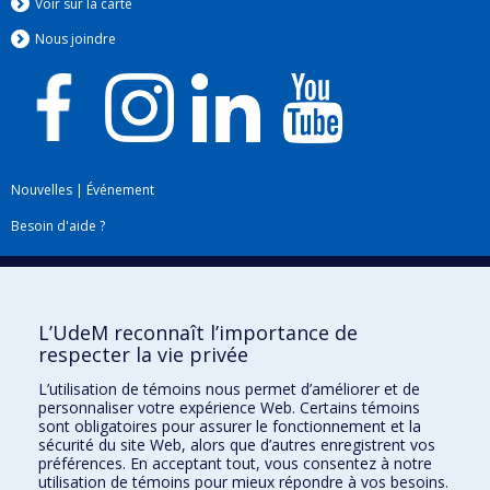
Voir sur la carte
Nous jo
i
ndre
Nouvelles
|
Événement
Besoin d'aide ?
Plan du site
|
Accessibilité
Signaler une erreur
L’UdeM reconnaît l’importance de
respecter la vie privée
Boîte à outils
L’utilisation de témoins nous permet d’améliorer et de
personnaliser votre expérience Web. Certains témoins
Téléchargez les logos de l'ESPUM
sont obligatoires pour assurer le fonctionnement et la
sécurité du site Web, alors que d’autres enregistrent vos
préférences. En acceptant tout, vous consentez à notre
utilisation de témoins pour mieux répondre à vos besoins.