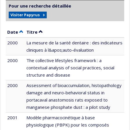
Pour une recherche détaillée
Visiter Papyrus
Trier par date en ordre décroissant
Trier par titre en ordre décroissant
Date
Titre
2000
La mesure de la santé dentaire : des indicateurs
cliniques à l&apos;auto-évaluation
2000
The collective lifestyles framework : a
contextual analysis of social practices, social
structure and disease
2000
Assessment of bioaccumulation, histopathology
damage and neuro-behavioral status in
portacaval anastomosis rats exposed to
manganese phosphate dust : a pilot study
2001
Modèle pharmacocinétique à base
physiologique (PBPK) pour les composés