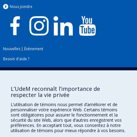
Nous jo
i
ndre
Nouvelles
|
Événement
Besoin d'aide ?
Plan du site
|
Accessibilité
Signaler une erreur
L’UdeM reconnaît l’importance de
respecter la vie privée
Boîte à outils
L’utilisation de témoins nous permet d’améliorer et de
personnaliser votre expérience Web. Certains témoins
Téléchargez les logos de l'ESPUM
sont obligatoires pour assurer le fonctionnement et la
sécurité du site Web, alors que d’autres enregistrent vos
préférences. En acceptant tout, vous consentez à notre
utilisation de témoins pour mieux répondre à vos besoins.