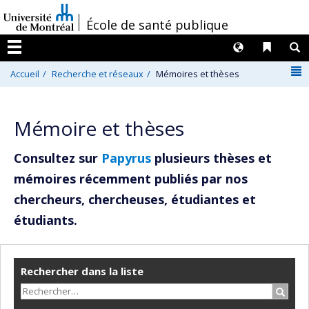
Passer
/
École de santé publique
au
contenu
Langues
Liens 
R
Menu
N
Accueil
Recherche et réseaux
Mémoires et thèses
Mémoire et thèses
Consultez sur
Papyrus
plusieurs thèses et
mémoires récemment publiés par nos
chercheurs, chercheuses, étudiantes et
étudiants.
Rechercher dans la liste
Recher