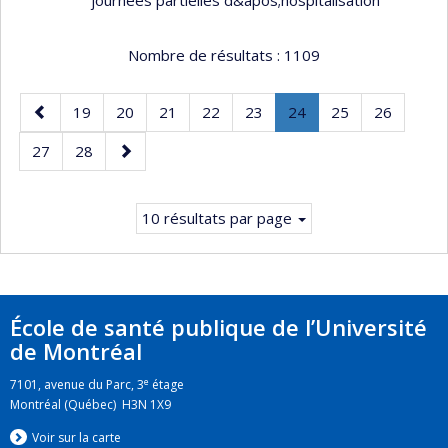
Nombre de résultats :
1109
Page
Page
Page
Page
Page
Page
Page
.
Page
Page
19
20
21
22
23
24
25
26
précédente
Page
Page
Page
Page
27
28
courante.
suivante
10 résultats par page
École de santé publique de l’Université
de Montréal
e
7101, avenue du Parc, 3
étage
Montréal (Québec) H3N 1X9
Voir sur la carte