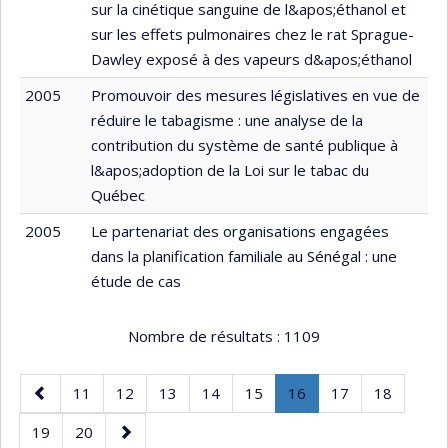
sur la cinétique sanguine de l&apos;éthanol et
sur les effets pulmonaires chez le rat Sprague-
Dawley exposé à des vapeurs d&apos;éthanol
2005
Promouvoir des mesures législatives en vue de
réduire le tabagisme : une analyse de la
contribution du système de santé publique à
l&apos;adoption de la Loi sur le tabac du
Québec
2005
Le partenariat des organisations engagées
dans la planification familiale au Sénégal : une
étude de cas
Nombre de résultats :
1109
Page
Page
Page
Page
Page
Page
Page
.
Page
Page
11
12
13
14
15
16
17
18
précédente
Page
Page
Page
Page
19
20
courante.