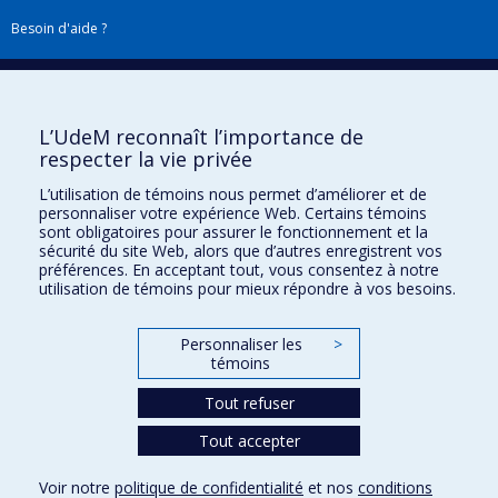
Besoin d'aide ?
Plan du site
|
Accessibilité
Signaler une erreur
L’UdeM reconnaît l’importance de
respecter la vie privée
Boîte à outils
L’utilisation de témoins nous permet d’améliorer et de
personnaliser votre expérience Web. Certains témoins
Téléchargez les logos de l'ESPUM
sont obligatoires pour assurer le fonctionnement et la
sécurité du site Web, alors que d’autres enregistrent vos
préférences. En acceptant tout, vous consentez à notre
utilisation de témoins pour mieux répondre à vos besoins.
Personnaliser les
>
témoins
Tout refuser
Tout accepter
Confidentialité
Conditions d’utilisation
Voir notre
politique de confidentialité
et nos
conditions