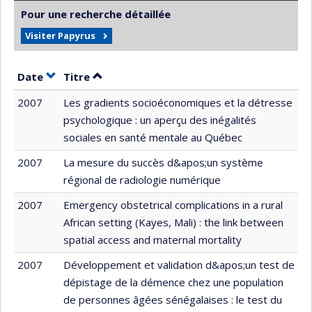
Pour une recherche détaillée
Visiter Papyrus
Trier par date en ordre croissant
Trier par titre en ordre croissant
Date
Titre
2007
Les gradients socioéconomiques et la détresse
psychologique : un aperçu des inégalités
sociales en santé mentale au Québec
2007
La mesure du succès d&apos;un système
régional de radiologie numérique
2007
Emergency obstetrical complications in a rural
African setting (Kayes, Mali) : the link between
spatial access and maternal mortality
2007
Développement et validation d&apos;un test de
dépistage de la démence chez une population
de personnes âgées sénégalaises : le test du