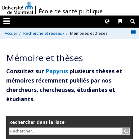
Passer
/
École de santé publique
au
contenu
Langues
Liens 
R
Menu
N
Accueil
Recherche et réseaux
Mémoires et thèses
Mémoire et thèses
Consultez sur
Papyrus
plusieurs thèses et
mémoires récemment publiés par nos
chercheurs, chercheuses, étudiantes et
étudiants.
Rechercher dans la liste
Recher