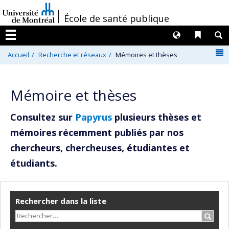
Passer
/
École de santé publique
au
contenu
Langues
Liens 
R
Menu
N
Accueil
Recherche et réseaux
Mémoires et thèses
Mémoire et thèses
Consultez sur
Papyrus
plusieurs thèses et
mémoires récemment publiés par nos
chercheurs, chercheuses, étudiantes et
étudiants.
Rechercher dans la liste
Recher