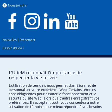
Nous jo
i
ndre
Nouvelles
|
Événement
Besoin d'aide ?
Plan du site
|
Accessibilité
Signaler une erreur
L’UdeM reconnaît l’importance de
respecter la vie privée
Boîte à outils
L’utilisation de témoins nous permet d’améliorer et de
personnaliser votre expérience Web. Certains témoins
Téléchargez les logos de l'ESPUM
sont obligatoires pour assurer le fonctionnement et la
sécurité du site Web, alors que d’autres enregistrent vos
préférences. En acceptant tout, vous consentez à notre
utilisation de témoins pour mieux répondre à vos besoins.