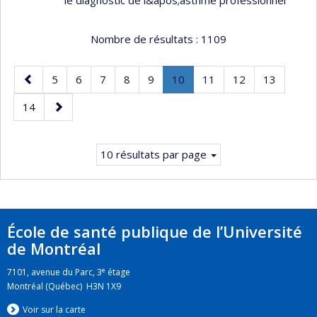
Nombre de résultats :
1109
Page
Page
Page
Page
Page
Page
Page
.
Page
Page
Page
5
6
7
8
9
10
11
12
13
précédente
Page
Page
Page
14
courante.
suivante
10 résultats par page
École de santé publique de l’Université
de Montréal
e
7101, avenue du Parc, 3
étage
Montréal (Québec) H3N 1X9
Voir sur la carte