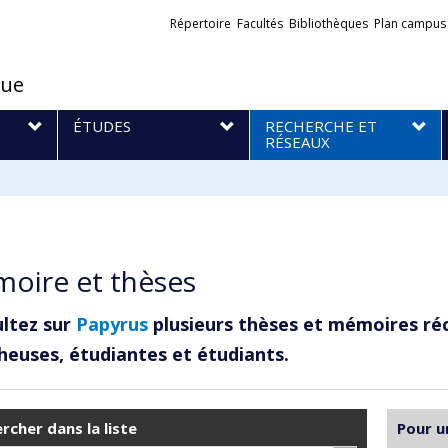
Liens
Répertoire
Facultés
Bibliothèques
Plan campus
externes
que
S
ÉTUDES
RECHERCHE ET
RÉSEAUX
oire et thèses
ltez sur
Papyrus
plusieurs thèses et mémoires ré
heuses, étudiantes et étudiants.
rcher dans la liste
Pour u