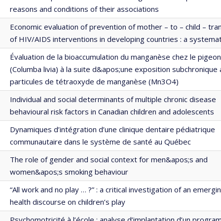
reasons and conditions of their associations
Economic evaluation of prevention of mother – to – child – tra
of HIV/AIDS interventions in developing countries : a systema
Évaluation de la bioaccumulation du manganèse chez le pigeon
(Columba livia) à la suite d&apos;une exposition subchronique
particules de tétraoxyde de manganèse (Mn3O4)
Individual and social determinants of multiple chronic disease
behavioural risk factors in Canadian children and adolescents
Dynamiques d’intégration d’une clinique dentaire pédiatrique
communautaire dans le système de santé au Québec
The role of gender and social context for men&apos;s and
women&apos;s smoking behaviour
“All work and no play … ?” : a critical investigation of an emergi
health discourse on children’s play
Psychomotricité à l’école : analyse d’implantation d’un progr