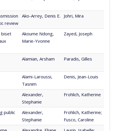
nsmission
Ako-Arrey, Denis E.
Johri, Mira
tic review
 biset
Akoume Ndong,
Zayed, Joseph
 aux
Marie-Yvonne
Alamian, Arsham
Paradis, Gilles
Alami-Laroussi,
Denis, Jean-Louis
Tasnim
Alexander,
Frohlich, Katherine
Stephanie
ng public
Alexander,
Frohlich, Katherine;
Stephanie
Fusco, Caroline
amme
Alexandre, Eliane
Laurin, Isabelle;