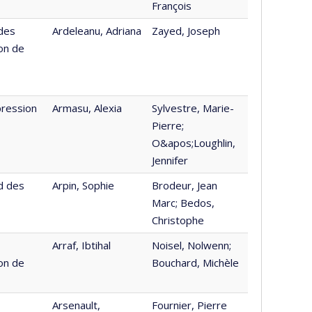
François
 des
Ardeleanu, Adriana
Zayed, Joseph
on de
pression
Armasu, Alexia
Sylvestre, Marie-
Pierre;
O&apos;Loughlin,
Jennifer
d des
Arpin, Sophie
Brodeur, Jean
Marc; Bedos,
Christophe
Arraf, Ibtihal
Noisel, Nolwenn;
on de
Bouchard, Michèle
Arsenault,
Fournier, Pierre