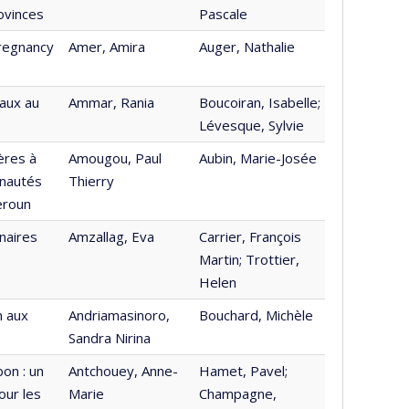
rovinces
Pascale
pregnancy
Amer, Amira
Auger, Nathalie
caux au
Ammar, Rania
Boucoiran, Isabelle;
Lévesque, Sylvie
ères à
Amougou, Paul
Aubin, Marie-Josée
unautés
Thierry
eroun
naires
Amzallag, Eva
Carrier, François
Martin; Trottier,
Helen
n aux
Andriamasinoro,
Bouchard, Michèle
Sandra Nirina
on : un
Antchouey, Anne-
Hamet, Pavel;
our les
Marie
Champagne,