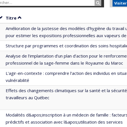
Rechercher…
Visite
Trier par date en ordre croissant
Trier par titre en ordre croissant
Titre
Amélioration de la justesse des modèles d’hygiène du travail u
pour estimer les expositions professionnelles aux vapeurs de
Structure par programmes et coordination des soins hospitali
Analyse de l’implantation d’un plan d’action pour le renforceme
professionnel de la sage-femme dans le Royaume du Maroc
L’agir-en-contexte : comprendre l’action des individus en situa
vulnérabilité
Effets des changements climatiques sur la santé et la sécurit
travailleurs au Québec
Modalités d&apos;inscription à un médecin de famille : facteur
prédictifs et association avec l&apos;utilisation des services