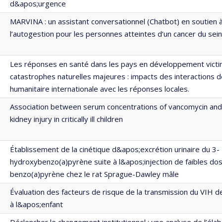
d&apos;urgence
MARVINA : un assistant conversationnel (Chatbot) en soutien 
l’autogestion pour les personnes atteintes d’un cancer du sein
Les réponses en santé dans les pays en développement vict
catastrophes naturelles majeures : impacts des interactions de
humanitaire internationale avec les réponses locales.
Association between serum concentrations of vancomycin and
kidney injury in critically ill children
Établissement de la cinétique d&apos;excrétion urinaire du 3-
hydroxybenzo(a)pyrène suite à l&apos;injection de faibles do
benzo(a)pyrène chez le rat Sprague-Dawley mâle
Évaluation des facteurs de risque de la transmission du VIH d
à l&apos;enfant
Déclencher le changement institutionnel : une analyse de l’éla