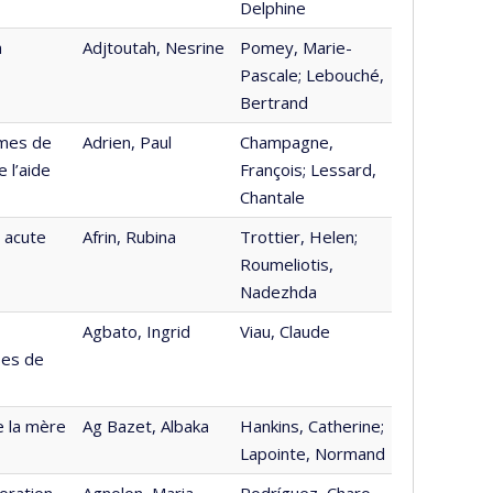
Delphine
à
Adjtoutah, Nesrine
Pomey, Marie-
Pascale; Lebouché,
Bertrand
imes de
Adrien, Paul
Champagne,
 l’aide
François; Lessard,
Chantale
 acute
Afrin, Rubina
Trottier, Helen;
Roumeliotis,
Nadezhda
Agbato, Ingrid
Viau, Claude
ses de
e la mère
Ag Bazet, Albaka
Hankins, Catherine;
Lapointe, Normand
boration
Agnolon, Maria
Rodríguez, Charo