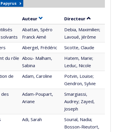
r Papyrus
Trier par auteur en ordre croissant
par contributeur en
Auteur
Directeur
tilisés
Abattan, Spéro
Debia, Maximilien;
 solvants
Franck Aimé
Lavoué, Jérôme
ers
Abergel, Frédéric
Sicotte, Claude
nt du rôle
Abou- Malham,
Hatem, Marie;
Sabina
Leduc, Nicole
tion de
Adam, Caroline
Potvin, Louise;
Gendron, Sylvie
é des
Adam-Poupart,
Smargiassi,
Ariane
Audrey; Zayed,
Joseph
s
Adi, Sarah
Sourial, Nadia;
Bosson-Rieutort,