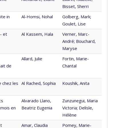
Bisset, Sherri
ite in
Al-Homsi, Nohal
Golberg, Mark;
Goulet, Lise
- et
Al Kassem, Hala
Verner, Marc-
André; Bouchard,
Maryse
Allard, Julie
Fortin, Marie-
ait de
Chantal
e chez les
Al Rached, Sophia
Koushik, Anita
ts
Alvarado Llano,
Zunzunegui, Maria
 mois en
Beatriz Eugenia
Victoria; Delisle,
Hélène
t
Amar, Claudia
Pomey, Marie-