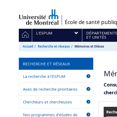
Passer
au
contenu
/
École de santé publi
Navigation
ACCUEIL
L'ESPUM
DÉPARTEMENT
principale
ET UNITÉS
Accueil
Recherche et réseaux
Mémoires et thèses
RECHERCHE ET RÉSEAUX
Mém
La recherche à l'ESPUM
Consu
Axes de recherche prioritaires
cherc
Chercheurs et chercheuses
Reche
Nos programmes d'études de