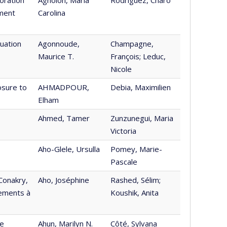
ement
Carolina
luation
Agonnoude,
Champagne,
Maurice T.
François; Leduc,
Nicole
osure to
AHMADPOUR,
Debia, Maximilien
Elham
Ahmed, Tamer
Zunzunegui, Maria
Victoria
Aho-Glele, Ursulla
Pomey, Marie-
Pascale
Conakry,
Aho, Joséphine
Rashed, Sélim;
tements à
Koushik, Anita
he
Ahun, Marilyn N.
Côté, Sylvana