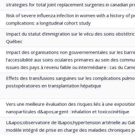
strategies for total joint replacement surgeries in canadian p
Risk of severe influenza infection in women with a history of 
complications: a longitudinal cohort study
Impact du statut d’immigration sur le vécu des soins obstétri
Québec
Impact des organisations non gouvernementales sur les barri
l’accessibilité aux soins oculaires primaires au sein des comm
issues des pays à revenu faible ou intermédiaire : cas du Cam
Effets des transfusions sanguines sur les complications pulmo
postopératoires en transplantation hépatique
Vers une meilleure évaluation des risques liés à une expositio
nanoparticules d&apos;argent : inhalation et toxicocinétique
L&apos;observatoire de l&apos;hypertension artérielle au Gab
modèle intégré de prise en charge des maladies chroniques p