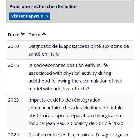
Pour une recherche détaillée
Visiter Papyrus
Trier par date en ordre croissant
Trier par titre en ordre croissant
Date
Titre
2010
Diagnostic de l&apos;accessibilité aux soins de
santé en Haïti
2015
Is socioeconomic position early in life
associated with physical activity during
adulthood following the accumulation of risk
model with additive effects?
2023
Impacts et défis de réintégration
communautaire chez des victimes de fistule
obstétricale après réparation chirurgicale à
l’hôpital Jean Paul 2 Conakry de 2017 à 2020
2024
Relation entre les trajectoires d’usage régulier