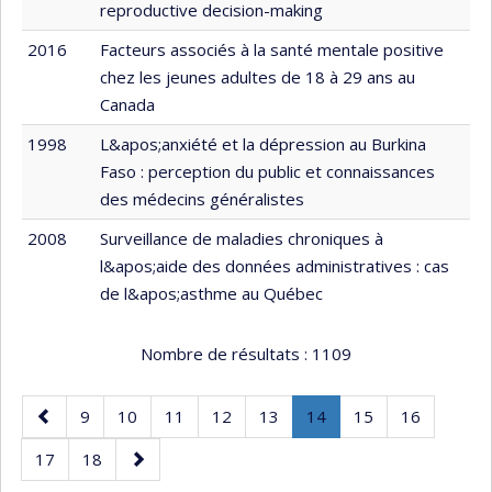
reproductive decision-making
2016
Facteurs associés à la santé mentale positive
chez les jeunes adultes de 18 à 29 ans au
Canada
1998
L&apos;anxiété et la dépression au Burkina
Faso : perception du public et connaissances
des médecins généralistes
2008
Surveillance de maladies chroniques à
l&apos;aide des données administratives : cas
de l&apos;asthme au Québec
Nombre de résultats :
1109
Page
Page
Page
Page
Page
Page
Page
.
Page
Page
9
10
11
12
13
14
15
16
précédente
Page
Page
Page
Page
17
18
courante.
suivante