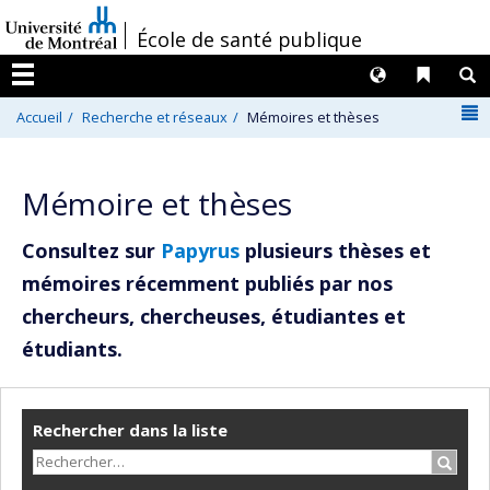
Passer
/
École de santé publique
au
contenu
Langues
Liens 
R
Menu
N
Accueil
Recherche et réseaux
Mémoires et thèses
Mémoire et thèses
Consultez sur
Papyrus
plusieurs thèses et
mémoires récemment publiés par nos
chercheurs, chercheuses, étudiantes et
étudiants.
Rechercher dans la liste
Recher