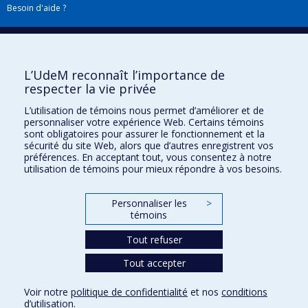
Besoin d'aide ?
Plan du site
|
Accessibilité
Signaler une erreur
L’UdeM reconnaît l’importance de
respecter la vie privée
Boîte à outils
L’utilisation de témoins nous permet d’améliorer et de
personnaliser votre expérience Web. Certains témoins
Téléchargez les logos de l'ESPUM
sont obligatoires pour assurer le fonctionnement et la
sécurité du site Web, alors que d’autres enregistrent vos
préférences. En acceptant tout, vous consentez à notre
utilisation de témoins pour mieux répondre à vos besoins.
Personnaliser les
>
témoins
Tout refuser
Tout accepter
Confidentialité
Conditions d’utilisation
Voir notre
politique de confidentialité
et nos
conditions
Paramètres des témoins
d’utilisation
.