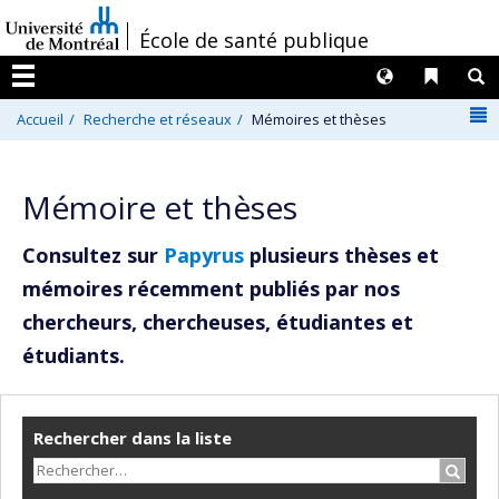
Passer
/
École de santé publique
au
contenu
Langues
Liens 
R
Menu
N
Accueil
Recherche et réseaux
Mémoires et thèses
Mémoire et thèses
Consultez sur
Papyrus
plusieurs thèses et
mémoires récemment publiés par nos
chercheurs, chercheuses, étudiantes et
étudiants.
Rechercher dans la liste
Recher