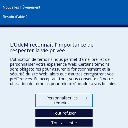
Nouvelles
|
Événement
Besoin d'aide ?
Plan du site
|
Accessibilité
Signaler une erreur
L’UdeM reconnaît l’importance de
respecter la vie privée
Boîte à outils
L’utilisation de témoins nous permet d’améliorer et de
personnaliser votre expérience Web. Certains témoins
Téléchargez les logos de l'ESPUM
sont obligatoires pour assurer le fonctionnement et la
sécurité du site Web, alors que d’autres enregistrent vos
préférences. En acceptant tout, vous consentez à notre
utilisation de témoins pour mieux répondre à vos besoins.
Personnaliser les
>
témoins
Tout refuser
Tout accepter
Confidentialité