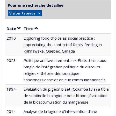
Pour une recherche détaillée
Visiter Papyrus
Trier par date en ordre croissant
Trier par titre en ordre croissant
Date
Titre
2010
Exploring food choice as social practice :
appreciating the context of family feeding in
Kahnawake, Québec, Canada
2023
Politique anti-avortement aux États-Unis sous
l’angle de l’intégration politique du discours
religieux, théorie démocratique
habermassienne et enjeux communicationnels
1994
Évaluation du pigeon biset (Columba livia) à titre
de sentinelle biologique pour l&apos;évaluation
de la bioaccumulation du manganèse
2014
Analyse de la logique d’intervention d’une