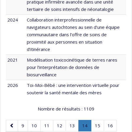
pratique infirmière avancée dans une unité
tertiaire de soins intensifs de néonatalogie
2024
Collaboration interprofessionnelle de
navigateurs autochtones au sein d’une équipe
communautaire dans l’offre de soins de
proximité aux personnes en situation
d’itinérance
2021
Modélisation toxicocinétique de terres rares
pour l’interprétation de données de
biosurveillance
2026
Toi-Moi-Bébé : une intervention virtuelle pour
soutenir la santé mentale des mères
Nombre de résultats :
1109
Page
Page
Page
Page
Page
Page
Page
.
Page
Page
9
10
11
12
13
14
15
16