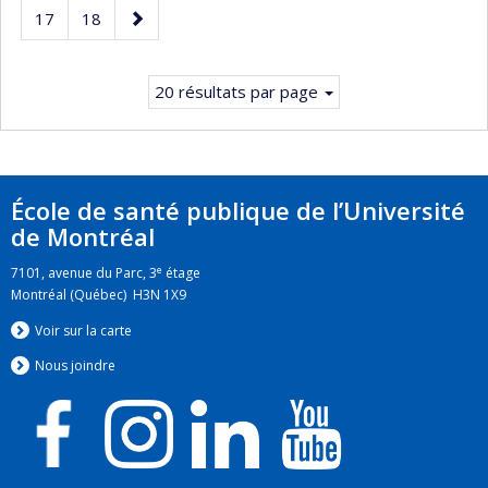
précédente
Page
Page
Page
Page
17
18
courante.
suivante
20 résultats par page
École de santé publique de l’Université
de Montréal
e
7101, avenue du Parc, 3
étage
Montréal (Québec) H3N 1X9
Voir sur la carte
Nous jo
i
ndre