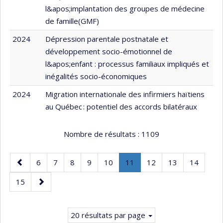
l&apos;implantation des groupes de médecine
de famille(GMF)
2024
Dépression parentale postnatale et
développement socio-émotionnel de
l&apos;enfant : processus familiaux impliqués et
inégalités socio-économiques
2024
Migration internationale des infirmiers haïtiens
au Québec : potentiel des accords bilatéraux
Nombre de résultats :
1109
Page
Page
Page
Page
Page
Page
Page
.
Page
Page
Page
6
7
8
9
10
11
12
13
14
précédente
Page
Page
Page
15
courante.
suivante
20 résultats par page