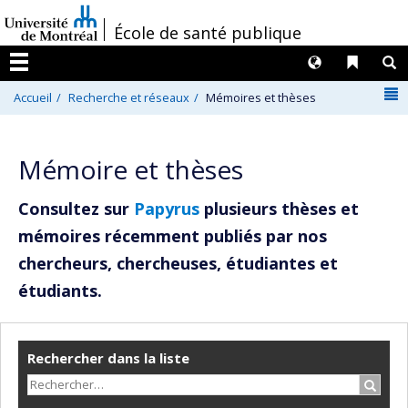
Passer
/
École de santé publique
au
contenu
Langues
Liens 
R
Menu
N
Accueil
Recherche et réseaux
Mémoires et thèses
Mémoire et thèses
Consultez sur
Papyrus
plusieurs thèses et
mémoires récemment publiés par nos
chercheurs, chercheuses, étudiantes et
étudiants.
Rechercher dans la liste
Recher