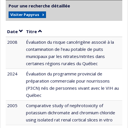
Pour une recherche détaillée
Visiter Papyrus
Trier par date en ordre croissant
Trier par titre en ordre croissant
Date
Titre
2008
Évaluation du risque cancérigène associé à la
contamination de l’eau potable de puits
municipaux par les nitrates/nitrites dans
certaines régions rurales du Québec
2024
Évaluation du programme provincial de
préparation commerciale pour nourrissons
(P3CN) nés de personnes vivant avec le VIH au
Québec
2005
Comparative study of nephrotoxicity of
potassium dichromate and chromium chloride
using isolated rat renal cortical slices in vitro