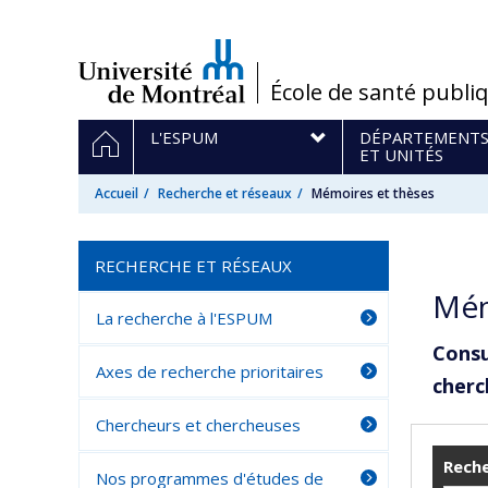
Passer
au
contenu
/
École de santé publi
Navigation
ACCUEIL
L'ESPUM
DÉPARTEMENT
principale
ET UNITÉS
Accueil
Recherche et réseaux
Mémoires et thèses
RECHERCHE ET RÉSEAUX
Mém
La recherche à l'ESPUM
Consu
Axes de recherche prioritaires
cherc
Chercheurs et chercheuses
Reche
Nos programmes d'études de