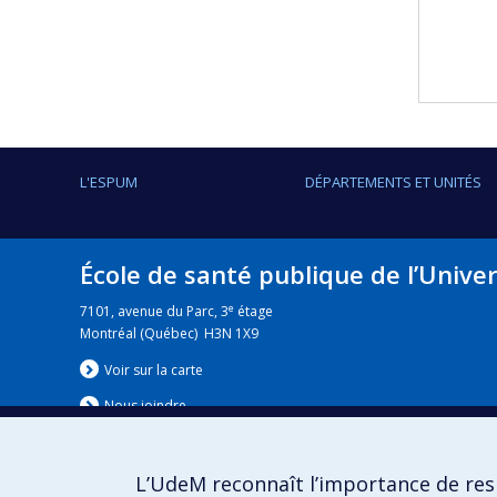
L'ESPUM
DÉPARTEMENTS ET UNITÉS
École de santé publique de l’Unive
e
7101, avenue du Parc, 3
étage
Montréal (Québec) H3N 1X9
Voir sur la carte
Nous jo
i
ndre
L’UdeM reconnaît l’importance de resp