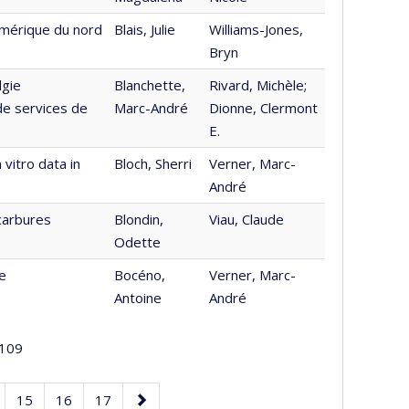
Amérique du nord
Blais, Julie
Williams-Jones,
Bryn
lgie
Blanchette,
Rivard, Michèle;
 de services de
Marc-André
Dionne, Clermont
E.
vitro data in
Bloch, Sherri
Verner, Marc-
André
carbures
Blondin,
Viau, Claude
Odette
de
Bocéno,
Verner, Marc-
Antoine
André
109
ge
Page
Page
Page
Page
15
16
17