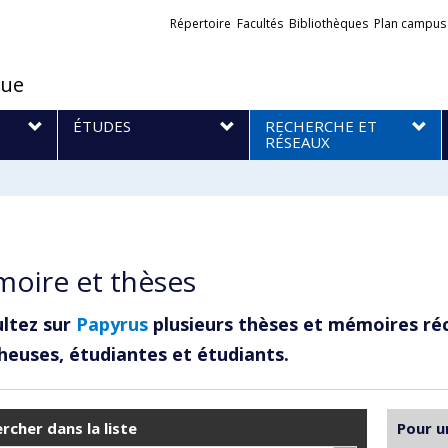
Liens
Répertoire
Facultés
Bibliothèques
Plan campus
externes
que
S
ÉTUDES
RECHERCHE ET
RÉSEAUX
oire et thèses
ltez sur
Papyrus
plusieurs thèses et mémoires ré
heuses, étudiantes et étudiants.
rcher dans la liste
Pour u