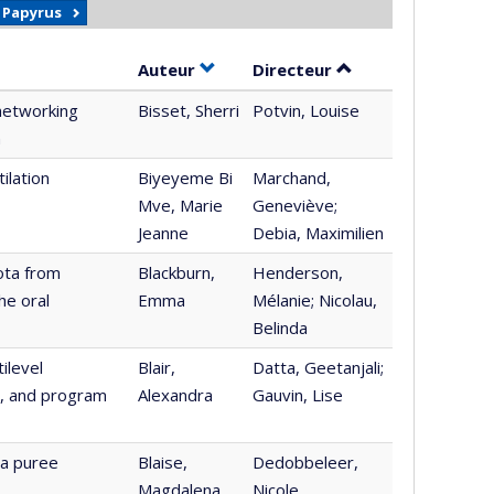
r Papyrus
Trier par auteur en ordre croissant
par contributeur e
Auteur
Directeur
networking
Bisset, Sherri
Potvin, Louise
n
ilation
Biyeyeme Bi
Marchand,
Mve, Marie
Geneviève;
Jeanne
Debia, Maximilien
iota from
Blackburn,
Henderson,
he oral
Emma
Mélanie; Nicolau,
Belinda
ilevel
Blair,
Datta, Geetanjali;
s, and program
Alexandra
Gauvin, Lise
 a puree
Blaise,
Dedobbeleer,
Magdalena
Nicole