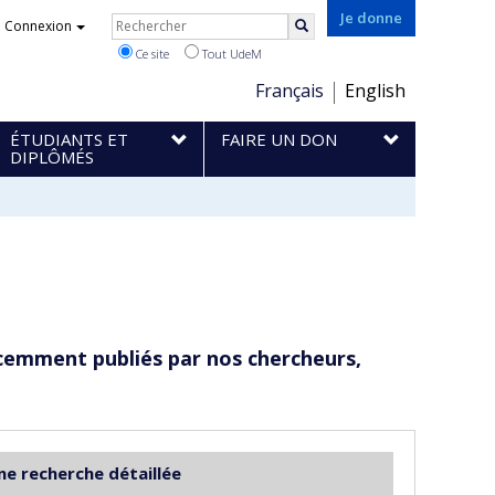
Rechercher
Je donne
Connexion
Rechercher
Ce site
Tout UdeM
Choix
Français
English
de
ÉTUDIANTS ET
FAIRE UN DON
la
DIPLÔMÉS
langue
cemment publiés par nos chercheurs,
ne recherche détaillée