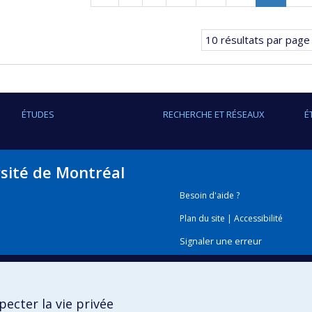
précédente
Page
courant
10 résultats par page
ÉTUDES
RECHERCHE ET RÉSEAUX
É
rsité de Montréal
Besoin d'aide ?
Plan du site
|
Accessibilité
Signaler une erreur
Boîte à outils
ecter la vie privée