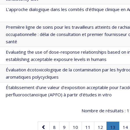
L’approche dialogique dans les comités d’éthique clinique en 
Première ligne de soins pour les travailleurs atteints de rachia
occupationnelle : délai de consultation et premier fournisseur
santé
Evaluating the use of dose-response relationships based on in 
establishing acceptable exposure levels in humans
Évaluation écotoxicologique de la contamination par les hydro
aromatiques polycycliques
Établissement d’une valeur d’exposition acceptable pour l’aci
perfluorooctanoïque (APFO) à partir d’études in vitro
Nombre de résultats :
1
Page
Page
Page
Page
Page
Page
Page
.
Pa
8
9
10
11
12
13
14