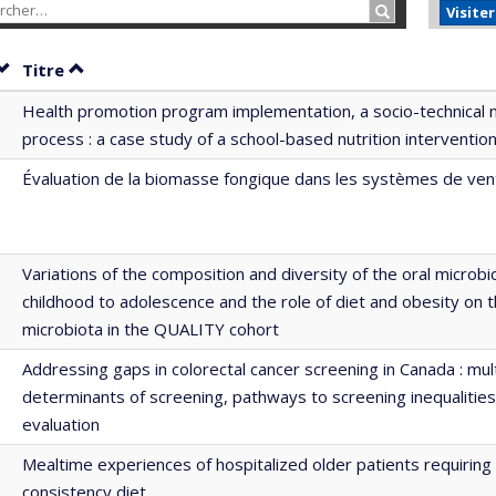
Rechercher…
Visite
Trier par date en ordre croissant
Trier par titre en ordre croissant
Titre
Health promotion program implementation, a socio-technical 
process : a case study of a school-based nutrition interventio
Évaluation de la biomasse fongique dans les systèmes de vent
Variations of the composition and diversity of the oral microb
childhood to adolescence and the role of diet and obesity on t
microbiota in the QUALITY cohort
Addressing gaps in colorectal cancer screening in Canada : mult
determinants of screening, pathways to screening inequalitie
evaluation
Mealtime experiences of hospitalized older patients requiring
consistency diet