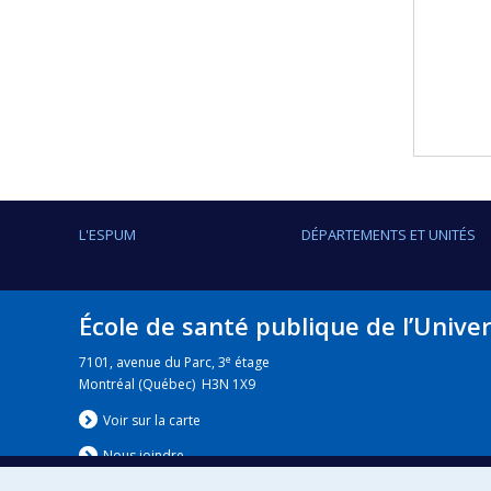
L'ESPUM
DÉPARTEMENTS ET UNITÉS
École de santé publique de l’Unive
e
7101, avenue du Parc, 3
étage
Montréal (Québec) H3N 1X9
Voir sur la carte
Nous jo
i
ndre