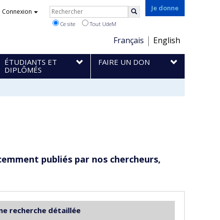
Rechercher
Je donne
Connexion
Rechercher
Ce site
Tout UdeM
Choix
Français
English
de
ÉTUDIANTS ET
FAIRE UN DON
la
DIPLÔMÉS
langue
cemment publiés par nos chercheurs,
ne recherche détaillée