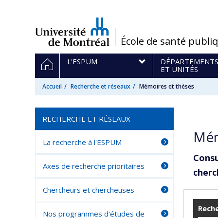
Passer
au
contenu
/
École de santé publi
Navigation
ACCUEIL
L'ESPUM
DÉPARTEMENT
principale
ET UNITÉS
Accueil
Recherche et réseaux
Mémoires et thèses
RECHERCHE ET RÉSEAUX
Mém
La recherche à l'ESPUM
Consu
Axes de recherche prioritaires
cherc
Chercheurs et chercheuses
Reche
Nos programmes d'études de