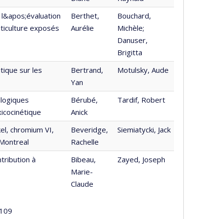
 l&apos;évaluation
Berthet,
Bouchard,
viticulture exposés
Aurélie
Michèle;
Danuser,
Brigitta
tique sur les
Bertrand,
Motulsky, Aude
Yan
ologiques
Bérubé,
Tardif, Robert
xicocinétique
Anick
el, chromium VI,
Beveridge,
Siemiatycki, Jack
 Montreal
Rachelle
tribution à
Bibeau,
Zayed, Joseph
Marie-
Claude
109