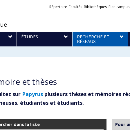
Liens
Répertoire
Facultés
Bibliothèques
Plan campus
externes
que
S
ÉTUDES
RECHERCHE ET
RÉSEAUX
oire et thèses
ltez sur
Papyrus
plusieurs thèses et mémoires ré
heuses, étudiantes et étudiants.
rcher dans la liste
Pour u