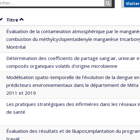
Rechercher…
Visite
Trier par date en ordre croissant
Trier par titre en ordre croissant
Titre
Évaluation de la contamination atmosphérique par le manganè
combustion du méthylcyclopentadienyle manganèse tricarbon
Montréal
Détermination des coefficients de partage sang:air, urine:air e
composés organiques volatils d’origine microbienne
Modélisation spatio-temporelle de l’évolution de la dengue en
prédicteurs environnementaux dans le département de Méta 
2011 et 2019
Les pratiques stratégiques des infirmières dans les réseaux 
de santé
Évaluation des résultats et de l&apos;implantation du progr
travail