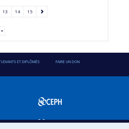
e
Page
Page
Page
Page
13
14
15
suivante
.
TUDIANTS ET DIPLÔMÉS
FAIRE UN DON