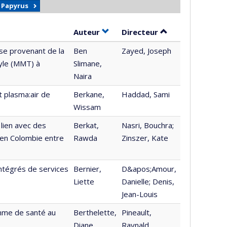
r Papyrus
Trier par auteur en ordre croiss
par contributeur 
Auteur
Directeur
se provenant de la
Ben
Zayed, Joseph
yle (MMT) à
Slimane,
Naira
t plasma:air de
Berkane,
Haddad, Sami
Wissam
 lien avec des
Berkat,
Nasri, Bouchra;
en Colombie entre
Rawda
Zinszer, Kate
intégrés de services
Bernier,
D&apos;Amour,
Liette
Danielle; Denis,
Jean-Louis
amme de santé au
Berthelette,
Pineault,
Diane
Raynald