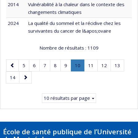
2014
Vulnérabilité à la chaleur dans le contexte des
changements climatiques
2024
La qualité du sommeil et la récidive chez les
survivantes du cancer de l&apos;ovaire
Nombre de résultats :
1109
Page
Page
Page
Page
Page
Page
Page
.
Page
Page
Page
5
6
7
8
9
10
11
12
13
précédente
Page
Page
Page
14
courante.
suivante
10 résultats par page
École de santé publique de l’Université