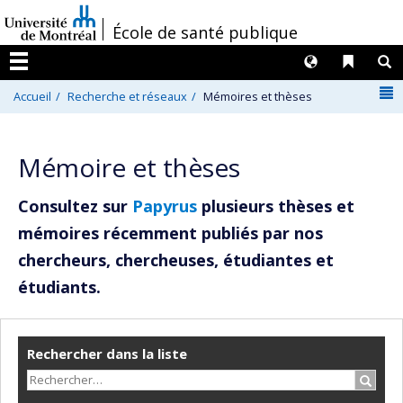
Passer
/
École de santé publique
au
contenu
Langues
Liens 
R
Menu
N
Accueil
Recherche et réseaux
Mémoires et thèses
Mémoire et thèses
Consultez sur
Papyrus
plusieurs thèses et
mémoires récemment publiés par nos
chercheurs, chercheuses, étudiantes et
étudiants.
Rechercher dans la liste
Recher